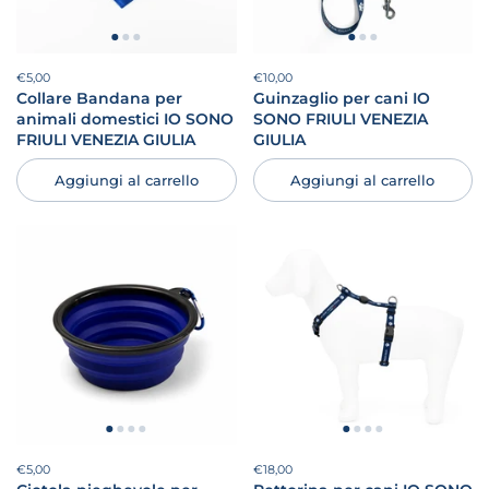
Prezzo:
€5,00
Prezzo di listino:
Prezzo:
€10,00
Prezzo di listino:
Collare Bandana per
Guinzaglio per cani IO
animali domestici IO SONO
SONO FRIULI VENEZIA
FRIULI VENEZIA GIULIA
GIULIA
Aggiungi al carrello
Aggiungi al carrello
Prezzo:
€5,00
Prezzo di listino:
Prezzo:
€18,00
Prezzo di listino: