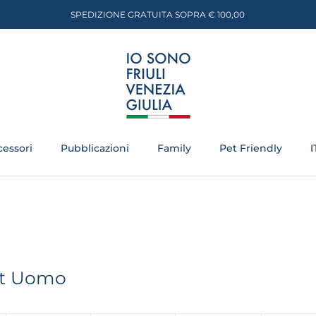
SPEDIZIONE GRATUITA SOPRA € 100,00
te
cessori
Pubblicazioni
Family
Pet Friendly
I
ort Uomo