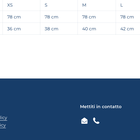
XS
S
M
L
78 cm
78 cm
78 cm
78 cm
36 cm
38 cm
40 cm
42 cm
Mettiti in contatto
licy
Email
Phone
icy