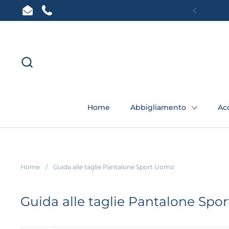
Passa ai contenuti
Email
Phone
Preceden
Home
Abbigliamento
Ac
Home
/
Guida alle taglie Pantalone Sport Uomo
Guida alle taglie Pantalone Sp