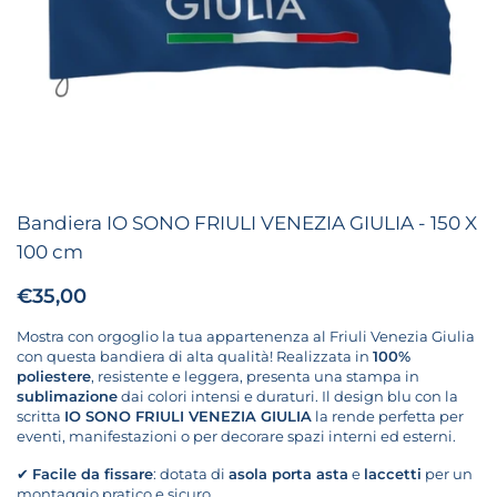
Bandiera IO SONO FRIULI VENEZIA GIULIA - 150 X
100 cm
Prezzo:
€35,00
Prezzo di listino:
Mostra con orgoglio la tua appartenenza al Friuli Venezia Giulia
con questa bandiera di alta qualità! Realizzata in
100%
poliestere
, resistente e leggera, presenta una stampa in
sublimazione
dai colori intensi e duraturi. Il design blu con la
scritta
IO SONO FRIULI VENEZIA GIULIA
la rende perfetta per
eventi, manifestazioni o per decorare spazi interni ed esterni.
✔
Facile da fissare
: dotata di
asola porta asta
e
laccetti
per un
montaggio pratico e sicuro.