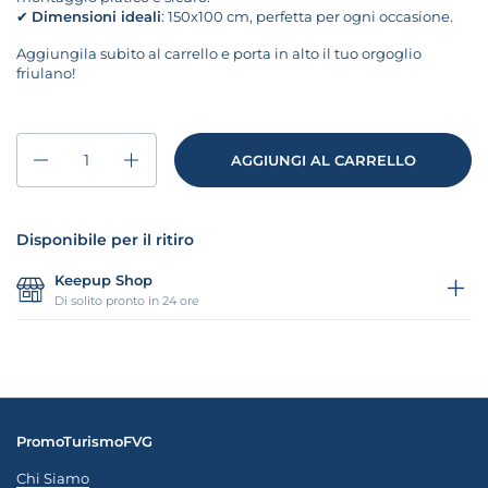
✔
Dimensioni ideali
: 150x100 cm, perfetta per ogni occasione.
Aggiungila subito al carrello e porta in alto il tuo orgoglio
friulano!
Quantità
AGGIUNGI AL CARRELLO
Disponibile per il ritiro
Keepup Shop
Di solito pronto in 24 ore
PromoTurismoFVG
Chi Siamo