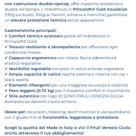
con costruzione double-ripstop
, offre massima resistenza e
durata nel tempo. L'imbottitura in
Primaloft® Gold Insulation
(130g sul busto, 100g su fianchi, schiena e maniche) garantisce
un'
elevata protezione termica
senza appesantire.
Caratteristiche principali:
✔
Comfort termico avanzato
grazie all’imbottitura in
Primaloft® Gold
✔
Tessuto resistente e idrorepellente
per affrontare ogni
condizione meteo
✔
Cappuccio ergonomico
con visiera, fascia aderente ed
elastico regolabile
✔
Vestibilità regolabile
con polsi in velcro e fondo regolabile
✔
Ampia capacità di carico
: tasche esterne e interne con zip +
tasca aperta
✔
Elementi rifrangenti
per una maggiore sicurezza e visibilità
✔
Peso leggero (0.72 kg)
per il massimo comfort in movimento
✔
Stile autentico
con logo IO SONO FRIULI VENEZIA GIULIA
stampato sul davanti e sulla schiena
Ideale per:
escursioni, trekking, sport invernali e uso quotidiano,
con il giusto mix di
funzionalità, leggerezza e protezione
.
Scegli la qualità del Made in Italy e vivi il Friuli Venezia Giulia
anche attraverso il tuo abbigliamento!