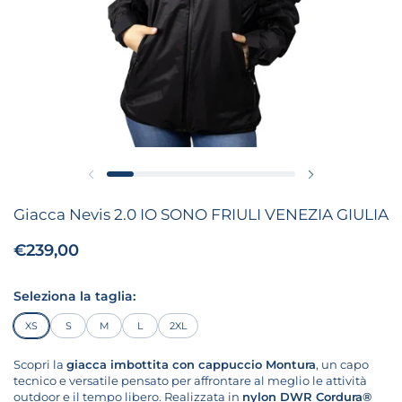
Diapositiva precedente
Diapositiva suc
Giacca Nevis 2.0 IO SONO FRIULI VENEZIA GIULIA
Prezzo:
€239,00
Prezzo di listino:
Seleziona la taglia:
XS
S
M
L
2XL
Scopri la
giacca imbottita con cappuccio Montura
, un capo
tecnico e versatile pensato per affrontare al meglio le attività
outdoor e il tempo libero. Realizzata in
nylon DWR Cordura®