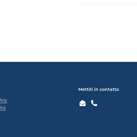
e
iva successiva
Mettiti in contatto
licy
Email
Phone
icy