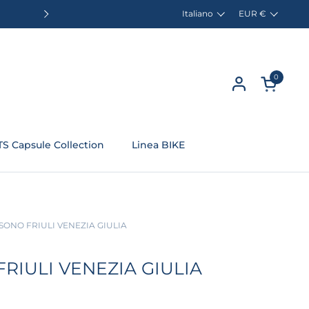
Italiano
EUR €
RITIRO IN NEGOZIO GRATUIT
Lingua
Paese/Area geog
Successivo
0
Apri carre
TS Capsule Collection
Linea BIKE
 SONO FRIULI VENEZIA GIULIA
RIULI VENEZIA GIULIA
o: