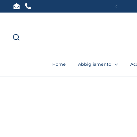
Passa ai contenuti
Email
Phone
Preceden
Home
Abbigliamento
Ac