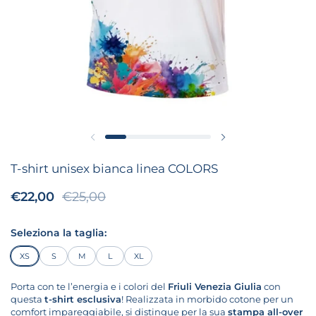
Diapositiva precedente
Diapositiva success
T-shirt unisex bianca linea COLORS
Prezzo di vendita:
€22,00
Prezzo di listino:
€25,00
Seleziona la taglia:
XS
S
M
L
XL
Porta con te l’energia e i colori del
Friuli Venezia Giulia
con
questa
t-shirt esclusiva
! Realizzata in morbido cotone per un
comfort impareggiabile, si distingue per la sua
stampa all-over