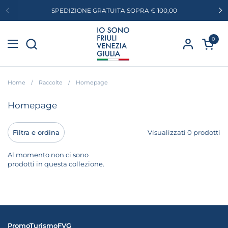
Passa ai contenuti
SPEDIZIONE GRATUITA SOPRA € 100,00
Precedente
Su
0
Apri car
Apri menu
Home
/
Raccolte
/
Homepage
Homepage
Filtra e ordina
Visualizzati 0 prodotti
Al momento non ci sono
prodotti in questa collezione.
PromoTurismoFVG