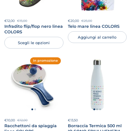
Prezzo di vendita:
€12,00
Prezzo di listino:
€15,00
Prezzo di vendita:
€20,00
Prezzo di listino:
€25,00
Infradito flip/flop nero linea
Telo mare linea COLORS
COLORS
Aggiungi al carrello
Scegli le opzioni
In promozione
Prezzo di vendita:
€10,00
Prezzo di listino:
€12,00
Prezzo:
€13,50
Prezzo di listino:
Racchettoni da spiaggia
Borraccia Termica 500 ml