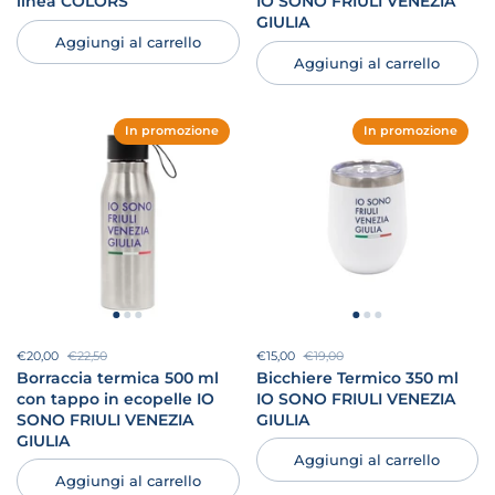
linea COLORS
IO SONO FRIULI VENEZIA
GIULIA
Aggiungi al carrello
Aggiungi al carrello
In promozione
In promozione
Prezzo di vendita:
€20,00
Prezzo di listino:
€22,50
Prezzo di vendita:
€15,00
Prezzo di listino:
€19,00
Borraccia termica 500 ml
Bicchiere Termico 350 ml
con tappo in ecopelle IO
IO SONO FRIULI VENEZIA
SONO FRIULI VENEZIA
GIULIA
GIULIA
Aggiungi al carrello
Aggiungi al carrello