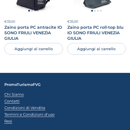
Prezzo:
€33,00
Prezzo di listino:
Prezzo:
€35,00
Prezzo di listino:
Zaino porta PC antracite IO
Zaino porta PC roll-top blu
SONO FRIULI VENEZIA
IO SONO FRIULI VENEZIA
GIULIA
GIULIA
Aggiungi al carrello
Aggiungi al carrello
PromoTurismoFVG
Chi Siamo
Contatti
Condizioni di Vendita
Termini e Condizioni d'uso
Resi