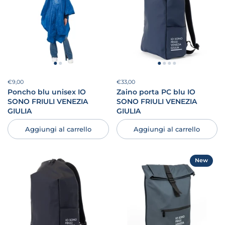
Prezzo:
€9,00
Prezzo di listino:
Prezzo:
€33,00
Prezzo di listino:
Poncho blu unisex IO
Zaino porta PC blu IO
SONO FRIULI VENEZIA
SONO FRIULI VENEZIA
GIULIA
GIULIA
Aggiungi al carrello
Aggiungi al carrello
New