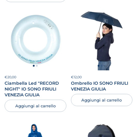
Prezzo:
€20,00
Prezzo di listino:
Prezzo:
€12,00
Prezzo di listino:
Ciambella Led "RECORD
Ombrello IO SONO FRIULI
NIGHT" IO SONO FRIULI
VENEZIA GIULIA
VENEZIA GIULIA
Aggiungi al carrello
Aggiungi al carrello